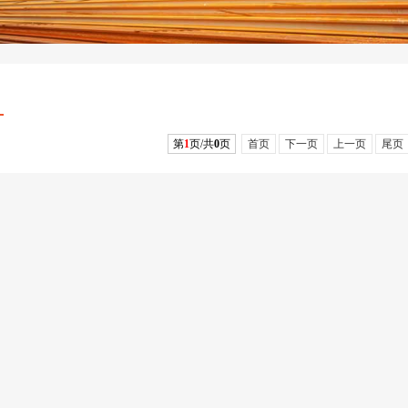
第
1
页/共
0
页
首页
下一页
上一页
尾页