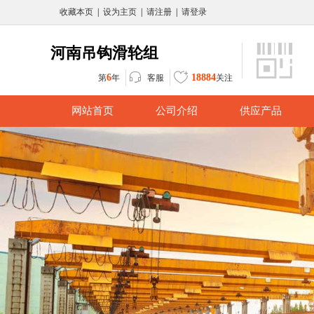
收藏本页
|
设为主页
|
请注册
|
请登录
河南吊钩滑轮组
6
18884
客服
第
年
关注
网站首页
公司介绍
供应产品